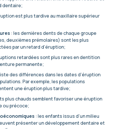
d dentaire;
éruption est plus tardive au maxillaire supérieur
eures
: les dernières dents de chaque groupe
es, deuxièmes prémolaires) sont les plus
ées par un retard d’éruption;
ruptions retardées sont plus rares en dentition
denture permanente;
existe des différences dans les dates d’éruption
pulations. Par exemple, les populations
tent une éruption plus tardive;
ats plus chauds semblent favoriser une éruption
de ou précoce;
ioéconomiques
: les enfants issus d’un milieu
peuvent présenter un développement dentaire et