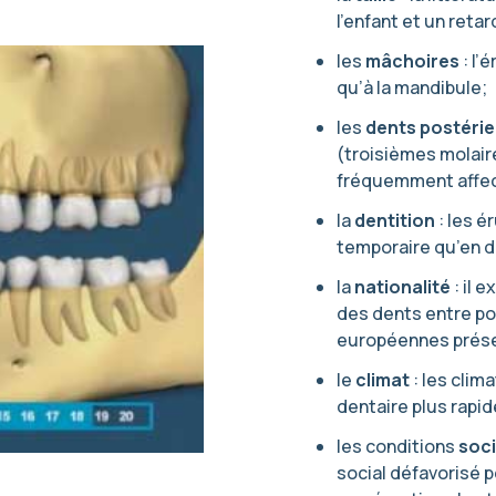
l’enfant et un retar
les
mâchoires
: l’
qu’à la mandibule;
les
dents postéri
(troisièmes molair
fréquemment affect
la
dentition
: les é
temporaire qu’en 
la
nationalité
: il 
des dents entre po
européennes présen
le
climat
: les clim
dentaire plus rapi
les conditions
soc
social défavorisé 