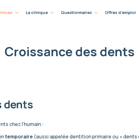
rvices
La clinique
Questionnaires
Offres d’emploi
Notre équipe
Formulaire de première visite
Croissance des dents
Visiter la clinique
Finances et assurances
s dents
nts chez l’humain :
on
temporaire
(aussi appelée dentition primaire ou « dents d