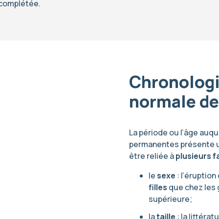
t complétée.
Chronologi
normale de
La période ou l’âge auqu
permanentes présente 
être reliée à
plusieurs 
le
sexe
: l’éruptio
filles
que chez les g
supérieure;
la
taille
: la littéra