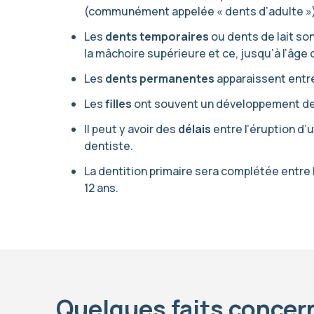
(communément appelée « dents d’adulte »)
Les
dents temporaires
ou dents de lait so
la mâchoire supérieure et ce, jusqu’à l’âge 
Les
dents permanentes
apparaissent entre
Les
filles
ont souvent un développement de
Il peut y avoir des
délais
entre l’éruption d’
dentiste.
La dentition primaire sera complétée entre 
12 ans.
Quelques faits concern