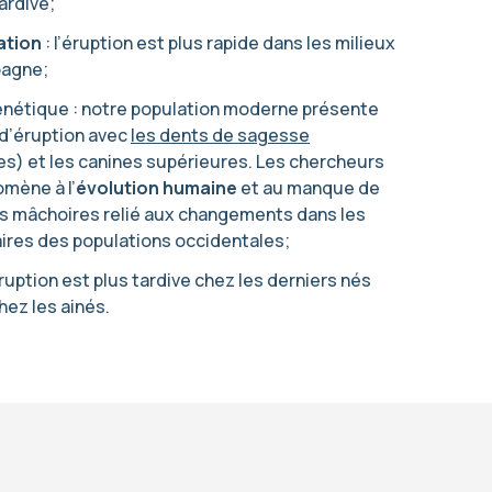
ardive;
ation
: l’éruption est plus rapide dans les milieux
pagne;
nétique : notre population moderne présente
d’éruption avec
les dents de sagesse
es) et les canines supérieures. Les chercheurs
omène à l’
évolution humaine
et au manque de
 mâchoires relié aux changements dans les
ires des populations occidentales;
éruption est plus tardive chez les derniers nés
hez les ainés.