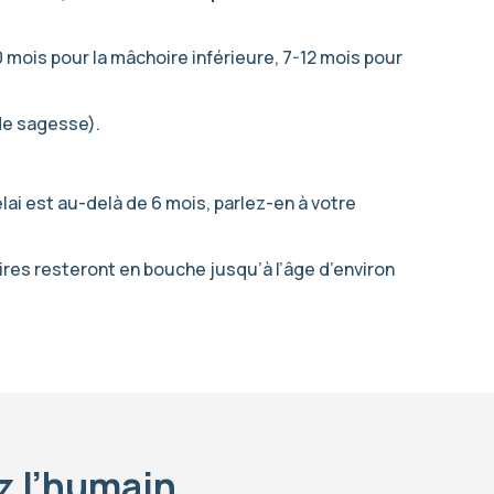
10 mois pour la mâchoire inférieure, 7-12 mois pour
de sagesse).
ai est au-delà de 6 mois, parlez-en à votre
ires resteront en bouche jusqu’à l’âge d’environ
z l’humain