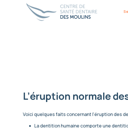
Se
Dentisterie générale
Famille
Implantologie
Gencives
Orthodontie
L’éruption normale de
Esthétique
Voici quelques faits concernant l’éruption des de
La dentition humaine comporte une dentiti