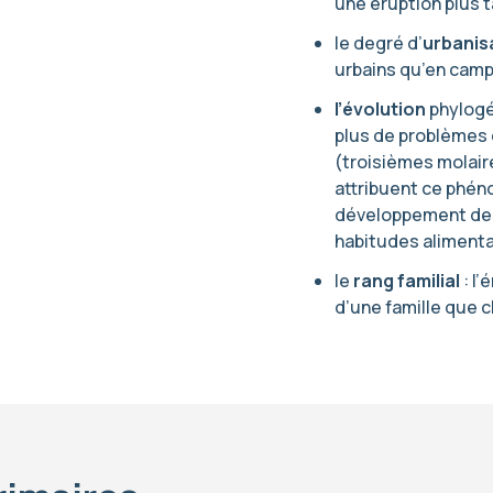
une éruption plus t
le degré d’
urbanis
urbains qu’en cam
l’évolution
phylogé
plus de problèmes 
(troisièmes molair
attribuent ce phén
développement des
habitudes alimenta
le
rang familial
: l’
d’une famille que c