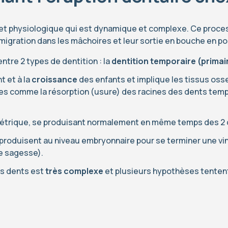
 et physiologique qui est dynamique et complexe. Ce proces
migration dans les mâchoires et leur sortie en bouche en pos
entre 2 types de dentition : la
dentition temporaire (primai
t et à la
croissance
des enfants et implique les tissus os
ires comme la résorption (usure) des racines des dents temp
métrique, se produisant normalement en même temps des 2 c
oduisent au niveau embryonnaire pour se terminer une ving
e sagesse).
es dents est
très complexe
et plusieurs hypothèses tenten