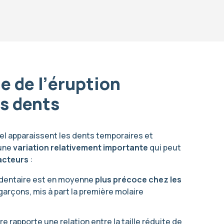
e de l’éruption
s dents
el apparaissent les dents temporaires et
une
variation relativement importante
qui peut
facteurs
:
n dentaire est en moyenne
plus précoce chez les
arçons, mis à part la première molaire
ture rapporte une relation entre la taille réduite de